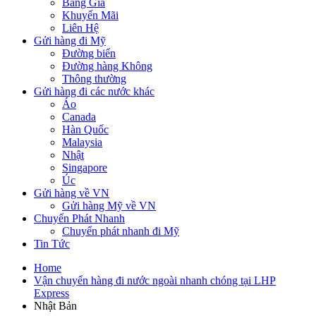
Bảng Giá
Khuyến Mãi
Liên Hệ
Gửi hàng đi Mỹ
Đường biển
Đường hàng Không
Thông thường
Gửi hàng đi các nước khác
Áo
Canada
Hàn Quốc
Malaysia
Nhật
Singapore
Úc
Gửi hàng về VN
Gửi hàng Mỹ về VN
Chuyển Phát Nhanh
Chuyển phát nhanh đi Mỹ
Tin Tức
Home
Vận chuyển hàng đi nước ngoài nhanh chóng tại LHP
Express
Nhật Bản