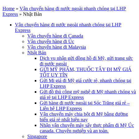
Home
»
Vận chuyển hàng đi nước ngoài nhanh chóng tại LHP
Express
»
Nhật Bản
Vận chuyển hàng đi nước ngoài nhanh chóng tại LHP
Express
Vận chuyển hàng đi Canada
Vận chuyển hàng đi Úc
Vận chuyển hàng đi Malaysia
Nhật Bản
Dịch vụ nhận gửi đồng hồ đi Mỹ, gửi trang sức
đi nước ngoài
GỬI MỸ PHẨM, THUỐC TÂY ĐI MỸ GIÁ
TỐT UY TÍN
Gửi Mi giả đi Mỹ giá cước rẻ, nhanh chóng tại
LHP Express
Gửi đồ thủ công mỹ nghệ đi Mỹ nhanh chóng và
giá rẻ tại LHP Express
Gửi hàng đi nước ngoài tại Sóc Trăng giá rẻ –
Liên hệ LHP Express
Vận chuyển máy chia bột đi Mỹ bằng đường
biển giá rẻ nhất hiện nay
Nhận vận chuyển máy sấy thực phẩm đi Mỹ Úc
canada. Chuyên nghiệp và an toàn.
Singapore