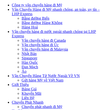
Công ty vận chuyển hàng đi Mỹ
Vận Chuyển Hàng đi Mỹ nhanh chóng, an toàn, uy tín –
LHP Express
Bằng đường Biển
Bằng đường Hàng Không
Hàng Hoá
Vận chuyển hàng đi nước ngoài nhanh chóng tại LHP
Express
Vận chuyển hàng đi Canada
Vận chuyển hàng đi Úc
Vận chuyển hàng đi Malaysia
Nhật Bản
Singapore
Hàn Quốc
Đan Mạch
Áo
Vận Chuyển Hàng Từ Nước Ngoài Về VN
Gửi hàng Mỹ về Việt Nam
Giới Thiệu
Bảng Giá
Khuyến Mãi
Liên Hệ
Chuyển Phát Nhanh
Chuyển phát nhanh đi Mỹ