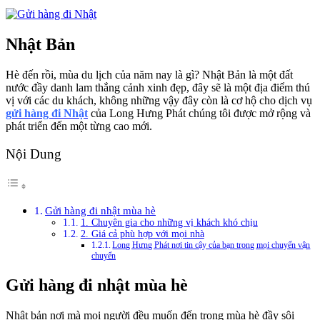
Nhật Bản
Hè đến rồi, mùa du lịch của năm nay là gì? Nhật Bản là một đất
nước đầy danh lam thắng cảnh xinh đẹp, đây sẽ là một địa điểm thú
vị với các du khách, không những vậy đây còn là cơ hộ cho dịch vụ
gửi hàng đi Nhật
của Long Hưng Phát chúng tôi được mở rộng và
phát triển đến một từng cao mới.
Nội Dung
Gửi hàng đi nhật mùa hè
1. Chuyên gia cho những vị khách khó chịu
2. Giá cả phù hợp với mọi nhà
Long Hưng Phát nơi tin cậy của bạn trong mọi chuyến vận
chuyển
Gửi hàng đi nhật mùa hè
Nhật bản nơi mà mọi người đều muốn đến trong mùa hè đầy sôi