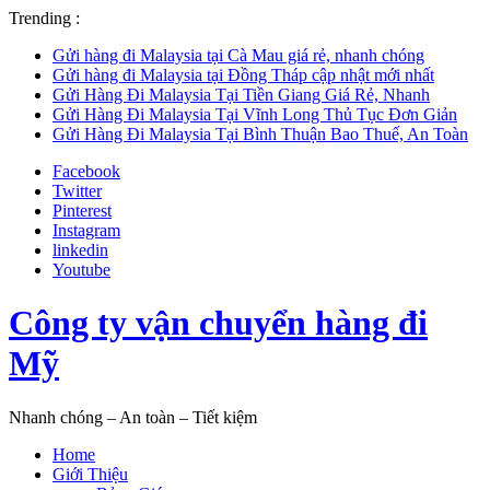
Trending :
Gửi hàng đi Malaysia tại Cà Mau giá rẻ, nhanh chóng
Gửi hàng đi Malaysia tại Đồng Tháp cập nhật mới nhất
Gửi Hàng Đi Malaysia Tại Tiền Giang Giá Rẻ, Nhanh
Gửi Hàng Đi Malaysia Tại Vĩnh Long Thủ Tục Đơn Giản
Gửi Hàng Đi Malaysia Tại Bình Thuận Bao Thuế, An Toàn
Facebook
Twitter
Pinterest
Instagram
linkedin
Youtube
Công ty vận chuyển hàng đi
Mỹ
Nhanh chóng – An toàn – Tiết kiệm
Home
Giới Thiệu