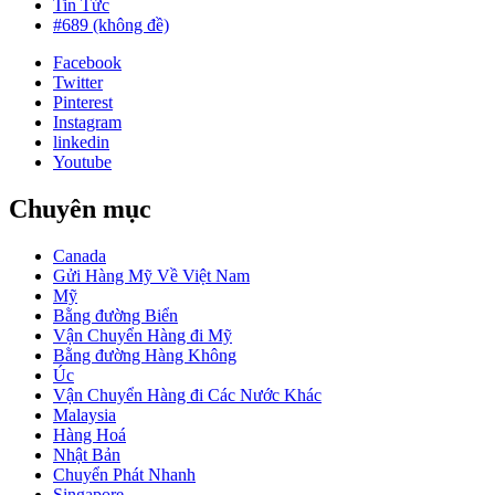
Tin Tức
#689 (không đề)
Facebook
Twitter
Pinterest
Instagram
linkedin
Youtube
Chuyên mục
Canada
Gửi Hàng Mỹ Về Việt Nam
Mỹ
Bằng đường Biển
Vận Chuyển Hàng đi Mỹ
Bằng đường Hàng Không
Úc
Vận Chuyển Hàng đi Các Nước Khác
Malaysia
Hàng Hoá
Nhật Bản
Chuyển Phát Nhanh
Singapore