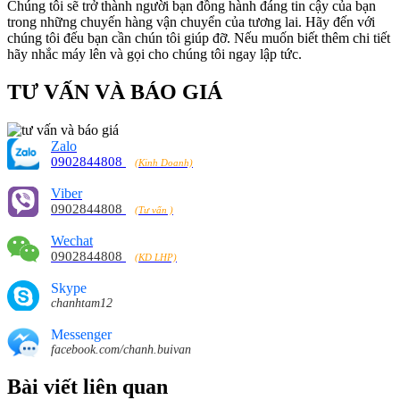
Chúng tôi sẽ trở thành người bạn đồng hành đáng tin cậy của bạn
trong những chuyến hàng vận chuyển của tương lai. Hãy đến với
chúng tôi đếu bạn cần chún tôi giúp đỡ. Nếu muốn biết thêm chi tiết
hãy nhắc máy lên và gọi cho chúng tôi ngay lập tức.
TƯ VẤN VÀ BÁO GIÁ
Zalo
0902844808
(Kinh Doanh)
Viber
0902844808
(Tư vấn )
Wechat
0902844808
(KD LHP)
Skype
chanhtam12
Messenger
facebook.com/chanh.buivan
Bài viết liên quan