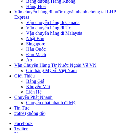
Bằng đường Hàng Không
Hàng Hoá
Vận chuyển hàng đi nước ngoài nhanh chóng tại LHP
Express
Vận chuyển hàng đi Canada
Vận chuyển hàng đi Úc
Vận chuyển hàng đi Malaysia
Nhật Bản
Singapore
Hàn Quốc
Đan Mạch
Áo
Vận Chuyển Hàng Từ Nước Ngoài Về VN
Gửi hàng Mỹ về Việt Nam
Giới Thiệu
Bảng Giá
Khuyến Mãi
Liên Hệ
Chuyển Phát Nhanh
Chuyển phát nhanh đi Mỹ
Tin Tức
#689 (không đề)
Facebook
Twitter