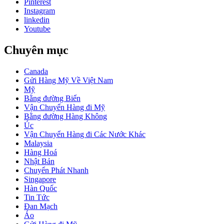
Pinterest
Instagram
linkedin
Youtube
Chuyên mục
Canada
Gửi Hàng Mỹ Về Việt Nam
Mỹ
Bằng đường Biển
Vận Chuyển Hàng đi Mỹ
Bằng đường Hàng Không
Úc
Vận Chuyển Hàng đi Các Nước Khác
Malaysia
Hàng Hoá
Nhật Bản
Chuyển Phát Nhanh
Singapore
Hàn Quốc
Tin Tức
Đan Mạch
Áo