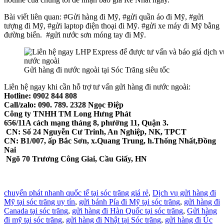
Bài viết liên quan: #Gửi hàng đi Mỹ, #gửi quần áo đi Mỹ, #gửi
tượng đi Mỹ, #gửi laptop điện thoại đi Mỹ. #gửi xe máy đi Mỹ bằng
đường biển. #gửi nước sơn móng tay đi Mỹ.
Gửi hàng đi nước ngoài tại Sóc Trăng siêu tốc
Liên hệ ngay khi cần hỗ trợ tư vấn gửi hàng đi nước ngoài:
Hotline: 0902 844 808
Call/zalo: 090. 789. 2328 Ngọc Điệp
Công ty TNHH TM Long Hưng Phát
656/11A cách mạng tháng 8, phường 11, Quận 3.
CN: Số 24 Nguyễn Cư Trinh, An Nghiệp, NK, TPCT
CN: B1/007, ấp Bắc Sơn, x.Quang Trung, h.Thống Nhất,Đồng
Nai
Ngõ 70 Trương Công Giai, Cầu Giấy, HN
chuyển phát nhanh quốc tế tại sóc trăng giá rẻ
,
Dịch vụ gửi hàng đi
Mỹ tại sóc trăng uy tín
,
gửi bánh Pía đi Mỹ tại sóc trăng
,
gửi hàng đi
Canada tại sóc trăng
,
gửi hàng đi Hàn Quốc tại sóc trăng
,
Gửi hàng
đi mỹ tại sóc trăng
,
gửi hàng đi Nhật tại Sóc trăng
,
gửi hàng đi Úc