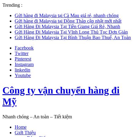
Trending :
Gửi hàng đi Malaysia tại Cà Mau giá rẻ, nhanh chóng
Gửi hàng đi Malaysia tại Đồng Tháp cập nhật mới nhất
Gửi Hàng Đi Malaysia Tại Tiền Giang Giá Rẻ, Nhanh
Gửi Hàng Đi Malaysia Tại Vĩnh Long Thủ Tục Đơn Giản
Gửi Hàng Đi Malaysia Tại Bình Thuận Bao Thuế, An Toàn
Facebook
Twitter
Pinterest
Instagram
linkedin
Youtube
Công ty vận chuyển hàng đi
Mỹ
Nhanh chóng – An toàn – Tiết kiệm
Home
Giới Thiệu