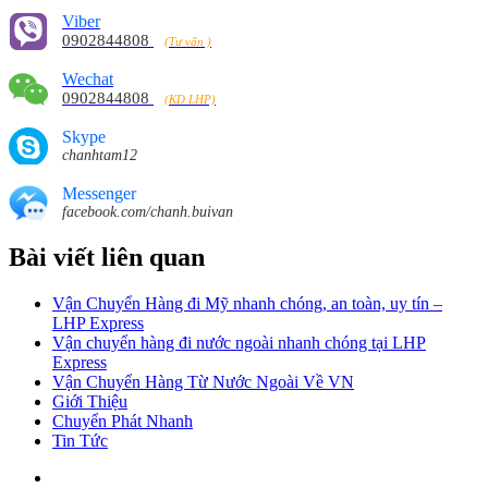
Viber
0902844808
(Tư vấn )
Wechat
0902844808
(KD LHP)
Skype
chanhtam12
Messenger
facebook.com/chanh.buivan
Bài viết liên quan
Vận Chuyển Hàng đi Mỹ nhanh chóng, an toàn, uy tín –
LHP Express
Vận chuyển hàng đi nước ngoài nhanh chóng tại LHP
Express
Vận Chuyển Hàng Từ Nước Ngoài Về VN
Giới Thiệu
Chuyển Phát Nhanh
Tin Tức