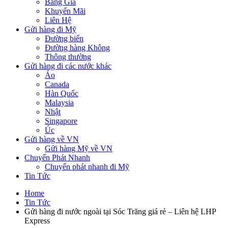
Bảng Giá
Khuyến Mãi
Liên Hệ
Gửi hàng đi Mỹ
Đường biển
Đường hàng Không
Thông thường
Gửi hàng đi các nước khác
Áo
Canada
Hàn Quốc
Malaysia
Nhật
Singapore
Úc
Gửi hàng về VN
Gửi hàng Mỹ về VN
Chuyển Phát Nhanh
Chuyển phát nhanh đi Mỹ
Tin Tức
Home
Tin Tức
Gửi hàng đi nước ngoài tại Sóc Trăng giá rẻ – Liên hệ LHP
Express