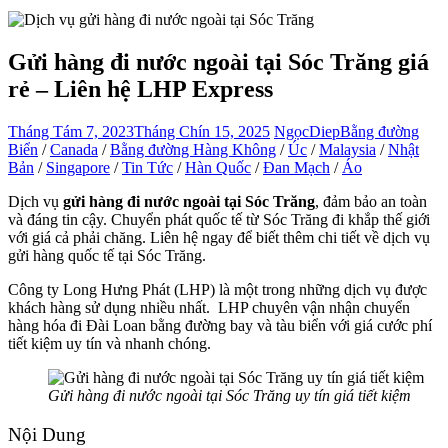
Gửi hàng đi nước ngoài tại Sóc Trăng giá
rẻ – Liên hệ LHP Express
Tháng Tám 7, 2023
Tháng Chín 15, 2025
NgọcDiep
Bằng đường
Biển
/
Canada
/
Bằng đường Hàng Không
/
Úc
/
Malaysia
/
Nhật
Bản
/
Singapore
/
Tin Tức
/
Hàn Quốc
/
Đan Mạch
/
Áo
Dịch vụ
gửi hàng đi nước ngoài tại Sóc Trăng
, đảm bảo an toàn
và đáng tin cậy. Chuyển phát quốc tế từ Sóc Trăng đi khắp thế giới
với giá cả phải chăng. Liên hệ ngay để biết thêm chi tiết về dịch vụ
gửi hàng quốc tế tại Sóc Trăng.
Công ty Long Hưng Phát (LHP) là một trong những dịch vụ được
khách hàng sử dụng nhiều nhất. LHP chuyên vận nhận chuyển
hàng hóa đi Đài Loan bằng đường bay và tàu biển với giá cước phí
tiết kiệm uy tín và nhanh chóng.
Gửi hàng đi nước ngoài tại Sóc Trăng uy tín giá tiết kiệm
Nội Dung