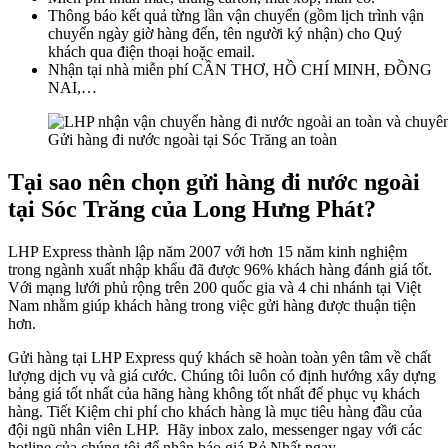
Thông báo kết quả từng lần vận chuyển (gồm lịch trình vận
chuyển ngày giờ hàng đến, tên người ký nhận) cho Quý
khách qua điện thoại hoặc email.
Nhận tại nhà miễn phí CẦN THƠ, HỒ CHÍ MINH, ĐỒNG
NAI,…
Gửi hàng đi nước ngoài tại Sóc Trăng an toàn
Tại sao nên chọn gửi hàng đi nước ngoài
tại Sóc Trăng của Long Hưng Phát?
LHP Express thành lập năm 2007 với hơn 15 năm kinh nghiệm
trong ngành xuất nhập khẩu đã được 96% khách hàng đánh giá tốt.
Với mạng lưới phủ rộng trên 200 quốc gia và 4 chi nhánh tại Việt
Nam nhằm giúp khách hàng trong việc gửi hàng được thuận tiện
hơn.
Gửi hàng tại LHP Express quý khách sẽ hoàn toàn yên tâm về chất
lượng dịch vụ và giá cước. Chúng tôi luôn có định hướng xây dựng
bảng giá tốt nhất của hãng hàng không tốt nhất để phục vụ khách
hàng. Tiết Kiệm chi phí cho khách hàng là mục tiêu hàng đầu của
đội ngũ nhân viên LHP. Hãy inbox zalo, messenger ngay với các
hotline của chúng tôi để nhận báo giá Rẻ Nhất ngay.