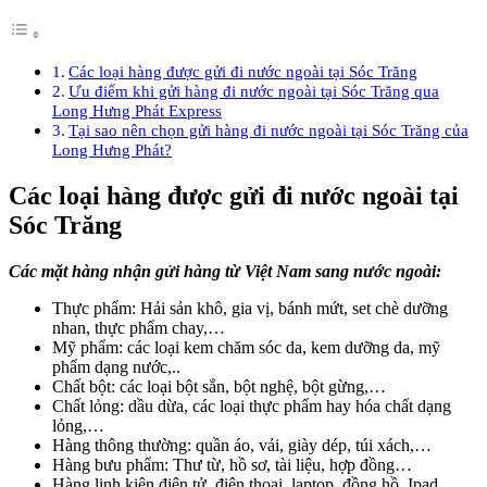
Các loại hàng được gửi đi nước ngoài tại Sóc Trăng
Ưu điểm khi gửi hàng đi nước ngoài tại Sóc Trăng qua
Long Hưng Phát Express
Tại sao nên chọn gửi hàng đi nước ngoài tại Sóc Trăng của
Long Hưng Phát?
Các loại hàng được gửi đi nước ngoài tại
Sóc Trăng
Các mặt hàng nhận gửi hàng từ Việt Nam sang nước ngoài:
Thực phẩm: Hải sản khô, gia vị, bánh mứt, set chè dưỡng
nhan, thực phẩm chay,…
Mỹ phẩm: các loại kem chăm sóc da, kem dưỡng da, mỹ
phẩm dạng nước,..
Chất bột: các loại bột sắn, bột nghệ, bột gừng,…
Chất lỏng: dầu dừa, các loại thực phẩm hay hóa chất dạng
lỏng,…
Hàng thông thường: quần áo, vải, giày dép, túi xách,…
Hàng bưu phẩm: Thư từ, hồ sơ, tài liệu, hợp đồng…
Hàng linh kiện điện tử, điện thoại, laptop, đồng hồ, Ipad…