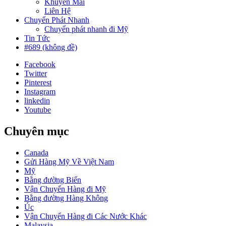
Khuyến Mãi
Liên Hệ
Chuyển Phát Nhanh
Chuyển phát nhanh đi Mỹ
Tin Tức
#689 (không đề)
Facebook
Twitter
Pinterest
Instagram
linkedin
Youtube
Chuyên mục
Canada
Gửi Hàng Mỹ Về Việt Nam
Mỹ
Bằng đường Biển
Vận Chuyển Hàng đi Mỹ
Bằng đường Hàng Không
Úc
Vận Chuyển Hàng đi Các Nước Khác
Malaysia