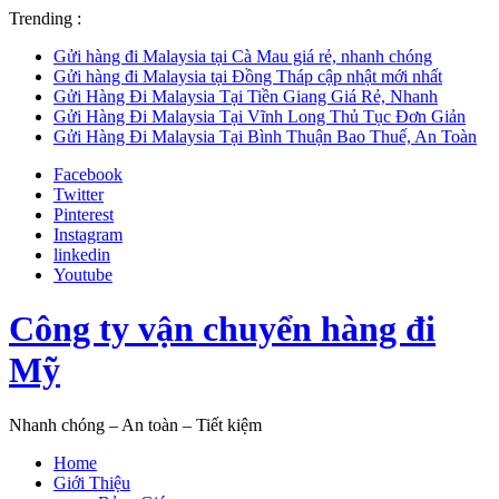
Trending :
Gửi hàng đi Malaysia tại Cà Mau giá rẻ, nhanh chóng
Gửi hàng đi Malaysia tại Đồng Tháp cập nhật mới nhất
Gửi Hàng Đi Malaysia Tại Tiền Giang Giá Rẻ, Nhanh
Gửi Hàng Đi Malaysia Tại Vĩnh Long Thủ Tục Đơn Giản
Gửi Hàng Đi Malaysia Tại Bình Thuận Bao Thuế, An Toàn
Facebook
Twitter
Pinterest
Instagram
linkedin
Youtube
Công ty vận chuyển hàng đi
Mỹ
Nhanh chóng – An toàn – Tiết kiệm
Home
Giới Thiệu