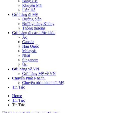
Bảng Giá
Khuyến Mãi
Liên Hệ
Gửi hàng đi Mỹ
Đường biển
Đường hàng Không
Thông thường
Gửi hàng đi các nước khác
Áo
Canada
Hàn Quốc
Malaysia
Nhật
Singapore
Úc
Gửi hàng về VN
Gửi hàng Mỹ về VN
Chuyển Phát Nhanh
Chuyển phát nhanh đi Mỹ
Tin Tức
Home
Tin Tức
Tin Tức