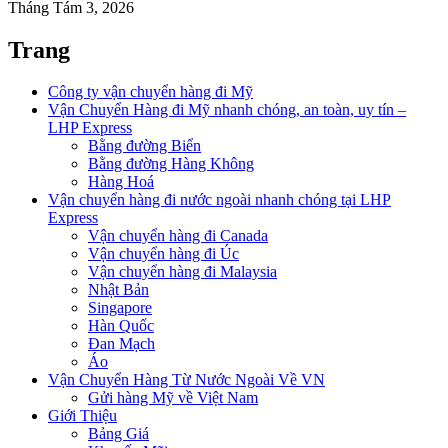
Tháng Tám 3, 2026
Trang
Công ty vận chuyển hàng đi Mỹ
Vận Chuyển Hàng đi Mỹ nhanh chóng, an toàn, uy tín –
LHP Express
Bằng đường Biển
Bằng đường Hàng Không
Hàng Hoá
Vận chuyển hàng đi nước ngoài nhanh chóng tại LHP
Express
Vận chuyển hàng đi Canada
Vận chuyển hàng đi Úc
Vận chuyển hàng đi Malaysia
Nhật Bản
Singapore
Hàn Quốc
Đan Mạch
Áo
Vận Chuyển Hàng Từ Nước Ngoài Về VN
Gửi hàng Mỹ về Việt Nam
Giới Thiệu
Bảng Giá