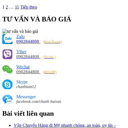
1
2
…
11
Tiếp theo
TƯ VẤN VÀ BÁO GIÁ
Zalo
0902844808
(Kinh Doanh)
Viber
0902844808
(Tư vấn )
Wechat
0902844808
(KD LHP)
Skype
chanhtam12
Messenger
facebook.com/chanh.buivan
Bài viết liên quan
Vận Chuyển Hàng đi Mỹ nhanh chóng, an toàn, uy tín –