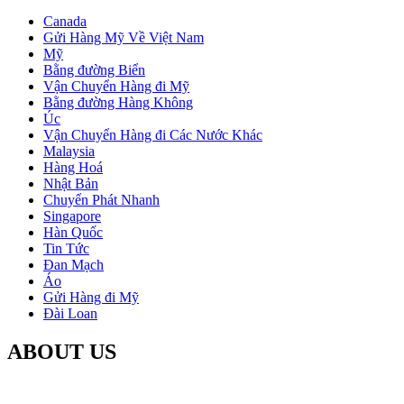
Canada
Gửi Hàng Mỹ Về Việt Nam
Mỹ
Bằng đường Biển
Vận Chuyển Hàng đi Mỹ
Bằng đường Hàng Không
Úc
Vận Chuyển Hàng đi Các Nước Khác
Malaysia
Hàng Hoá
Nhật Bản
Chuyển Phát Nhanh
Singapore
Hàn Quốc
Tin Tức
Đan Mạch
Áo
Gửi Hàng đi Mỹ
Đài Loan
ABOUT US