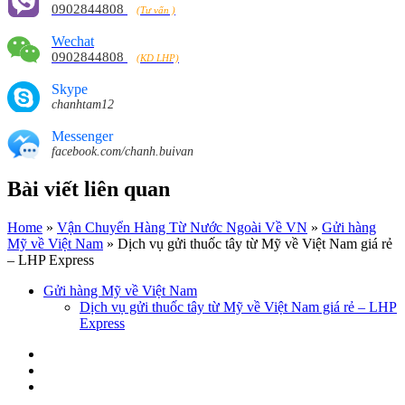
0902844808
(Tư vấn )
Wechat
0902844808
(KD LHP)
Skype
chanhtam12
Messenger
facebook.com/chanh.buivan
Bài viết liên quan
Home
»
Vận Chuyển Hàng Từ Nước Ngoài Về VN
»
Gửi hàng
Mỹ về Việt Nam
»
Dịch vụ gửi thuốc tây từ Mỹ về Việt Nam giá rẻ
– LHP Express
Gửi hàng Mỹ về Việt Nam
Dịch vụ gửi thuốc tây từ Mỹ về Việt Nam giá rẻ – LHP
Express