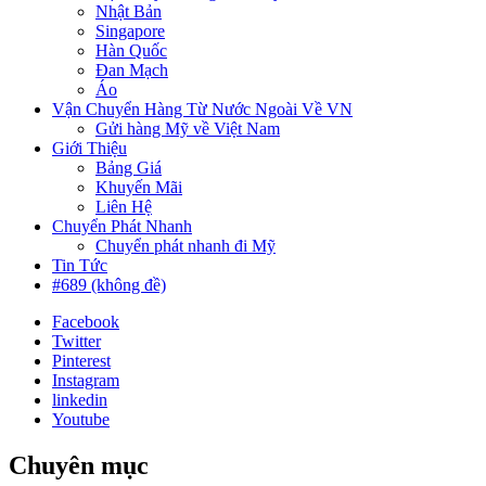
Nhật Bản
Singapore
Hàn Quốc
Đan Mạch
Áo
Vận Chuyển Hàng Từ Nước Ngoài Về VN
Gửi hàng Mỹ về Việt Nam
Giới Thiệu
Bảng Giá
Khuyến Mãi
Liên Hệ
Chuyển Phát Nhanh
Chuyển phát nhanh đi Mỹ
Tin Tức
#689 (không đề)
Facebook
Twitter
Pinterest
Instagram
linkedin
Youtube
Chuyên mục