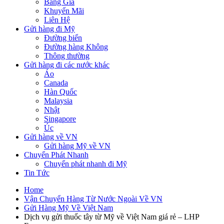
Bảng Giá
Khuyến Mãi
Liên Hệ
Gửi hàng đi Mỹ
Đường biển
Đường hàng Không
Thông thường
Gửi hàng đi các nước khác
Áo
Canada
Hàn Quốc
Malaysia
Nhật
Singapore
Úc
Gửi hàng về VN
Gửi hàng Mỹ về VN
Chuyển Phát Nhanh
Chuyển phát nhanh đi Mỹ
Tin Tức
Home
Vận Chuyển Hàng Từ Nước Ngoài Về VN
Gửi Hàng Mỹ Về Việt Nam
Dịch vụ gửi thuốc tây từ Mỹ về Việt Nam giá rẻ – LHP