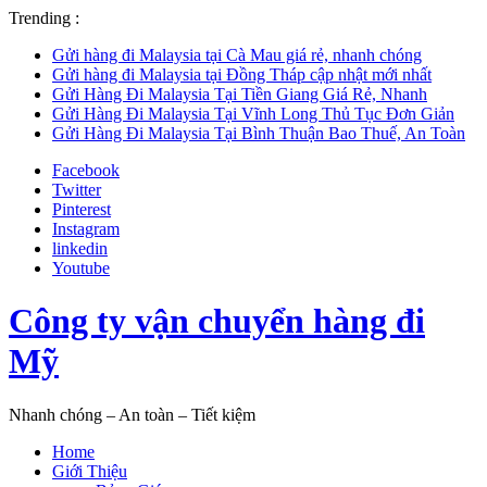
Trending :
Gửi hàng đi Malaysia tại Cà Mau giá rẻ, nhanh chóng
Gửi hàng đi Malaysia tại Đồng Tháp cập nhật mới nhất
Gửi Hàng Đi Malaysia Tại Tiền Giang Giá Rẻ, Nhanh
Gửi Hàng Đi Malaysia Tại Vĩnh Long Thủ Tục Đơn Giản
Gửi Hàng Đi Malaysia Tại Bình Thuận Bao Thuế, An Toàn
Facebook
Twitter
Pinterest
Instagram
linkedin
Youtube
Công ty vận chuyển hàng đi
Mỹ
Nhanh chóng – An toàn – Tiết kiệm
Home
Giới Thiệu