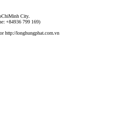
HoChiMinh City.
one: +84936 799 169)
or http://longhungphat.com.vn