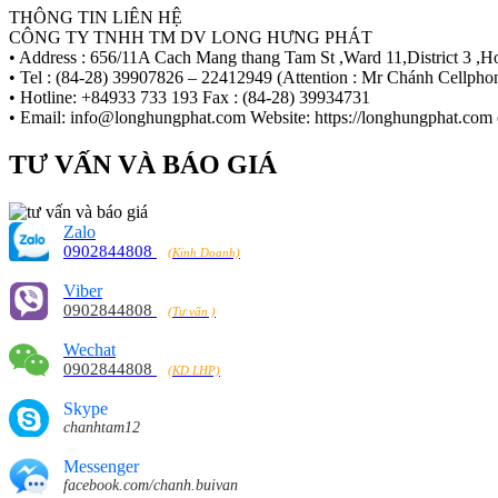
THÔNG TIN LIÊN HỆ
CÔNG TY TNHH TM DV LONG HƯNG PHÁT
• Address : 656/11A Cach Mang thang Tam St ,Ward 11,District 3 ,
• Tel : (84-28) 39907826 – 22412949 (Attention : Mr Chánh Cellph
• Hotline: +84933 733 193 Fax : (84-28) 39934731
• Email: info@longhungphat.com Website: https://longhungphat.com 
TƯ VẤN VÀ BÁO GIÁ
Zalo
0902844808
(Kinh Doanh)
Viber
0902844808
(Tư vấn )
Wechat
0902844808
(KD LHP)
Skype
chanhtam12
Messenger
facebook.com/chanh.buivan