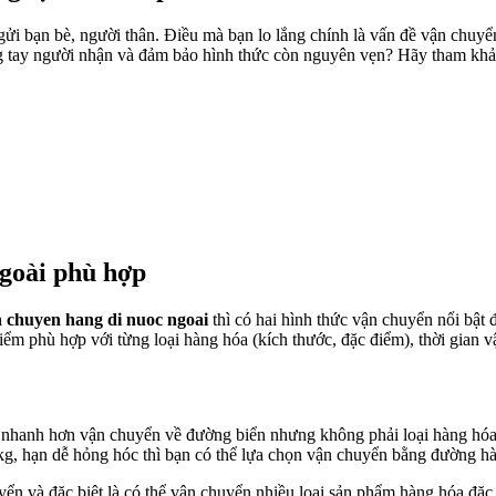
gửi bạn bè, người thân. Điều mà bạn lo lắng chính là vấn đề vận chuy
g tay người nhận và đảm bảo hình thức còn nguyên vẹn? Hãy tham khảo
goài phù hợp
 chuyen hang di nuoc ngoai
thì có hai hình thức vận chuyển nổi bậ
m phù hợp với từng loại hàng hóa (kích thước, đặc điểm), thời gian v
 nhanh hơn vận chuyển về đường biển nhưng không phải loại hàng hó
g, hạn dễ hỏng hóc thì bạn có thể lựa chọn vận chuyển bằng đường h
huyển và đặc biệt là có thể vận chuyển nhiều loại sản phẩm hàng hóa đặ