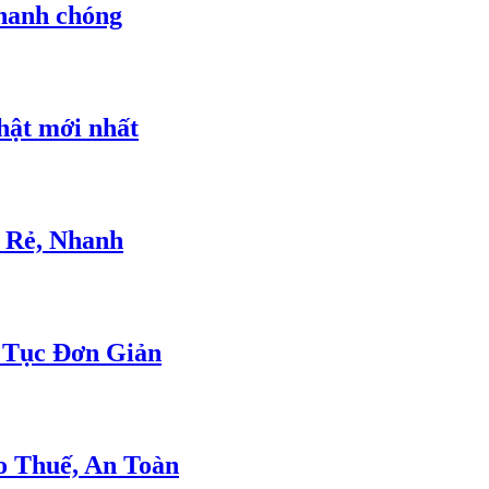
nhanh chóng
hật mới nhất
á Rẻ, Nhanh
 Tục Đơn Giản
o Thuế, An Toàn