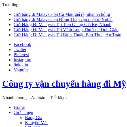
Trending :
Gửi hàng đi Malaysia tại Cà Mau giá rẻ, nhanh chóng
Gửi hàng đi Malaysia tại Đồng Tháp cập nhật mới nhất
Gửi Hàng Đi Malaysia Tại Tiền Giang Giá Rẻ, Nhanh
Gửi Hàng Đi Malaysia Tại Vĩnh Long Thủ Tục Đơn Giản
Gửi Hàng Đi Malaysia Tại Bình Thuận Bao Thuế, An Toàn
Facebook
Twitter
Pinterest
Instagram
linkedin
Youtube
Công ty vận chuyển hàng đi Mỹ
Nhanh chóng – An toàn – Tiết kiệm
Home
Giới Thiệu
Bảng Giá
Khuyến Mãi