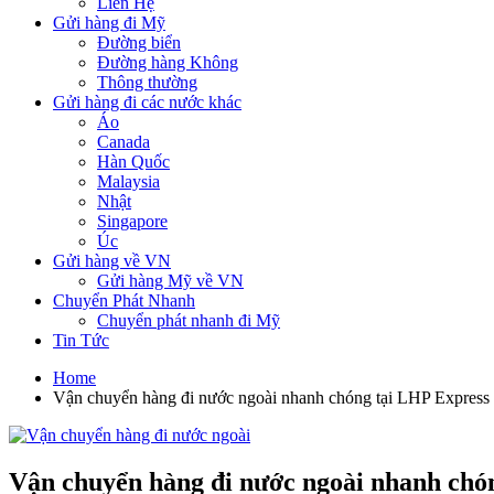
Liên Hệ
Gửi hàng đi Mỹ
Đường biển
Đường hàng Không
Thông thường
Gửi hàng đi các nước khác
Áo
Canada
Hàn Quốc
Malaysia
Nhật
Singapore
Úc
Gửi hàng về VN
Gửi hàng Mỹ về VN
Chuyển Phát Nhanh
Chuyển phát nhanh đi Mỹ
Tin Tức
Home
Vận chuyển hàng đi nước ngoài nhanh chóng tại LHP Express
Vận chuyển hàng đi nước ngoài nhanh chó