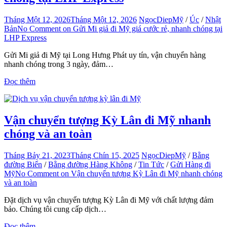
Tháng Một 12, 2026
Tháng Một 12, 2026
NgọcDiep
Mỹ
/
Úc
/
Nhật
Bản
No Comment
on Gửi Mi giả đi Mỹ giá cước rẻ, nhanh chóng tại
LHP Express
­Gửi Mi giả đi Mỹ tại Long Hưng Phát uy tín, vận chuyển hàng
nhanh chóng trong 3 ngày, đảm…
Đọc thêm
Vận chuyển tượng Kỳ Lân đi Mỹ nhanh
chóng và an toàn
Tháng Bảy 21, 2023
Tháng Chín 15, 2025
NgọcDiep
Mỹ
/
Bằng
đường Biển
/
Bằng đường Hàng Không
/
Tin Tức
/
Gửi Hàng đi
Mỹ
No Comment
on Vận chuyển tượng Kỳ Lân đi Mỹ nhanh chóng
và an toàn
Đặt dịch vụ vận chuyển tượng Kỳ Lân đi Mỹ với chất lượng đảm
bảo. Chúng tôi cung cấp dịch…
Đọc thêm