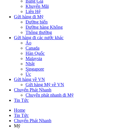
Bảng Giá
Khuyến Mãi
Liên Hệ
Gửi hàng đi Mỹ
Đường biển
Đường hàng Không
Thông thường
Gửi hàng đi các nước khác
Áo
Canada
Hàn Quốc
Malaysia
Nhật
Singapore
Úc
Gửi hàng về VN
Gửi hàng Mỹ về VN
Chuyển Phát Nhanh
Chuyển phát nhanh đi Mỹ
Tin Tức
Home
Tin Tức
Chuyển Phát Nhanh
Mỹ