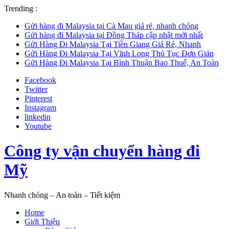
Trending :
Gửi hàng đi Malaysia tại Cà Mau giá rẻ, nhanh chóng
Gửi hàng đi Malaysia tại Đồng Tháp cập nhật mới nhất
Gửi Hàng Đi Malaysia Tại Tiền Giang Giá Rẻ, Nhanh
Gửi Hàng Đi Malaysia Tại Vĩnh Long Thủ Tục Đơn Giản
Gửi Hàng Đi Malaysia Tại Bình Thuận Bao Thuế, An Toàn
Facebook
Twitter
Pinterest
Instagram
linkedin
Youtube
Công ty vận chuyển hàng đi
Mỹ
Nhanh chóng – An toàn – Tiết kiệm
Home
Giới Thiệu