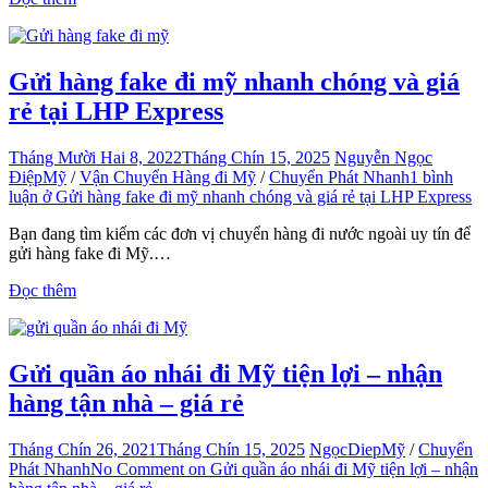
Gửi hàng fake đi mỹ nhanh chóng và giá
rẻ tại LHP Express
Tháng Mười Hai 8, 2022
Tháng Chín 15, 2025
Nguyễn Ngọc
Điệp
Mỹ
/
Vận Chuyển Hàng đi Mỹ
/
Chuyển Phát Nhanh
1 bình
luận
ở Gửi hàng fake đi mỹ nhanh chóng và giá rẻ tại LHP Express
Bạn đang tìm kiếm các đơn vị chuyển hàng đi nước ngoài uy tín để
gửi hàng fake đi Mỹ.…
Đọc thêm
Gửi quần áo nhái đi Mỹ tiện lợi – nhận
hàng tận nhà – giá rẻ
Tháng Chín 26, 2021
Tháng Chín 15, 2025
NgọcDiep
Mỹ
/
Chuyển
Phát Nhanh
No Comment
on Gửi quần áo nhái đi Mỹ tiện lợi – nhận