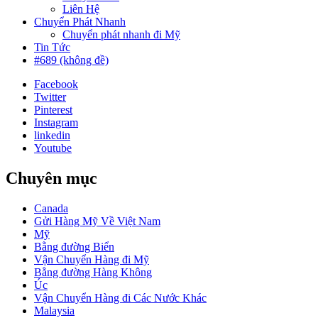
Liên Hệ
Chuyển Phát Nhanh
Chuyển phát nhanh đi Mỹ
Tin Tức
#689 (không đề)
Facebook
Twitter
Pinterest
Instagram
linkedin
Youtube
Chuyên mục
Canada
Gửi Hàng Mỹ Về Việt Nam
Mỹ
Bằng đường Biển
Vận Chuyển Hàng đi Mỹ
Bằng đường Hàng Không
Úc
Vận Chuyển Hàng đi Các Nước Khác
Malaysia