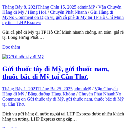
Tháng Bảy 8, 2021
Tháng Chín 15, 2025
admin
Mỹ
/
Vận Chuyển
Hàng đi Mỹ
/
Hàng Hoá
/
Chuyển Phát Nhanh
/
Gửi Hàng đi
Mỹ
No Comment
on Dịch vụ gửi cà phê đi Mỹ tại TP Hồ Chí Minh
uy tín – LHP Express
Gửi cà phê đi Mỹ tại TP Hồ Chí Minh nhanh chóng, an toàn, giá rẻ
tại Long Hưng Phát.…
Đọc thêm
Gửi thuốc tây đi Mỹ, gửi thuốc nam,
thuốc bắc đi Mỹ tại Cần Thơ.
Tháng Bảy 1, 2021
Tháng Ba 25, 2025
admin
Mỹ
/
Vận Chuyển
Hàng đi Mỹ
/
Bằng đường Hàng Không
/
Chuyển Phát Nhanh
No
Comment
on Gửi thuốc tây đi Mỹ, gửi thuốc nam, thuốc bắc đi Mỹ
tại Cần Thơ.
Dịch vụ gửi hàng đi nước ngoài tại LHP Express được nhiều khách
hàng tin tưởng. LHP Express cung cấp…