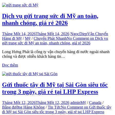
Dịch vụ gửi trang sức đi Mỹ an toàn,
nhanh chóng, giá rẻ 2026
Tháng Một 14, 2026
Tháng Một 14, 2026
NgọcDiep
Vận Chuyển
Hàng đi Mỹ
/
Mỹ
/
Chuyển Phát Nhanh
No Comment
on Dịch vụ
gửi trang sức đi Mỹ an toàn, nhanh chóng, giá rẻ 2026
Long Hưng Phát là công ty vận chuyển hàng đi nước ngoài nhanh
chóng và được nhiều khách hàng tin…
Đọc thêm
Gửi thuốc tây đi Mỹ tại Sài Gòn siêu tốc
trong 3 ngày, giá rẻ tại LHP Express
Tháng Một 12, 2026
Tháng Một 12, 2026
admin
Mỹ
/
Canada
/
Bằng đường Hàng Không
/
Tin Tức
No Comment
on Gửi thuốc tây
đi Mỹ tại Sài Gòn siêu tốc trong 3 ngày, giá rẻ tại LHP Express