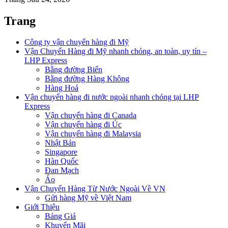
Trang
Công ty vận chuyển hàng đi Mỹ
Vận Chuyển Hàng đi Mỹ nhanh chóng, an toàn, uy tín –
LHP Express
Bằng đường Biển
Bằng đường Hàng Không
Hàng Hoá
Vận chuyển hàng đi nước ngoài nhanh chóng tại LHP
Express
Vận chuyển hàng đi Canada
Vận chuyển hàng đi Úc
Vận chuyển hàng đi Malaysia
Nhật Bản
Singapore
Hàn Quốc
Đan Mạch
Áo
Vận Chuyển Hàng Từ Nước Ngoài Về VN
Gửi hàng Mỹ về Việt Nam
Giới Thiệu
Bảng Giá
Khuyến Mãi