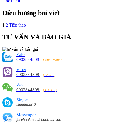
Đọc thêm
Điều hướng bài viết
1
2
Tiếp theo
TƯ VẤN VÀ BÁO GIÁ
Zalo
0902844808
(Kinh Doanh)
Viber
0902844808
(Tư vấn )
Wechat
0902844808
(KD LHP)
Skype
chanhtam12
Messenger
facebook.com/chanh.buivan