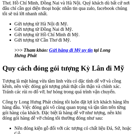
Thơ, Hồ Chí Minh, Đồng Nai và Hà Nội. Quý khách dù bất cứ nơi
đâu chỉ cần gọi điện thoại hoặc nhắn tin qua zalo, facebook chúng
tôi sẽ trả lời nhanh nhất.
Gửi tượng từ Hà Nội đi Mỹ.
Gửi tượng từ Đồng Nai đi Mỹ.
Gửi tượng từ Hồ Chí Minh đi Mỹ.
Gửi tượng từ Cần Thơ đi Mỹ.
>>> Tham khảo:
Gửi hàng đi Mỹ uy tín
tại Long
Hưng Phát
Quy cách đóng gói tượng Kỳ Lân đi Mỹ
Tượng là mặt hàng vừa tâm linh vừa có đặc tính dễ vỡ và cồng
kềnh, nên việc đóng gói tượng phải thật cẩn thận và chính xác.
Tránh các rủi ro đổ vỡ, hư hỏng trong quá trình vận chuyển.
Công ty Long Hưng Phát chúng tôi luôn đặt lợi ích khách hàng lên
hàng đầu. Việc đóng gói vô cùng quan trọng và tận tâm trên từng
gói hàng của khách. Đặc biệt là hàng dễ vỡ như tượng, nên khi
đóng gói hàng dễ vỡ chúng tôi thường đóng như sau:
Nên đóng kiện gỗ đối với các tượng có chất liệu Đá, Sứ, hoặc
Gỗ.