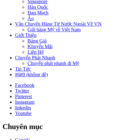
Singapore
Hàn Quốc
Đan Mạch
Áo
Vận Chuyển Hàng Từ Nước Ngoài Về VN
Gửi hàng Mỹ về Việt Nam
Giới Thiệu
Bảng Giá
Khuyến Mãi
Liên Hệ
Chuyển Phát Nhanh
Chuyển phát nhanh đi Mỹ
Tin Tức
#689 (không đề)
Facebook
Twitter
Pinterest
Instagram
linkedin
Youtube
Chuyên mục
Canada