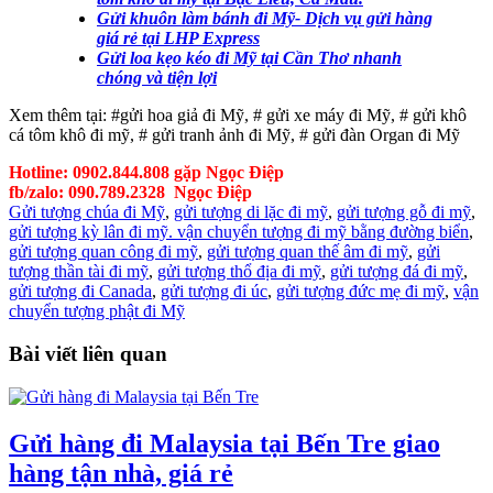
Gửi khuôn làm bánh đi Mỹ- Dịch vụ gửi hàng
giá rẻ tại LHP Express
Gửi loa kẹo kéo đi Mỹ tại Cần Thơ nhanh
chóng và tiện lợi
Xem thêm tại: #gửi hoa giả đi Mỹ, # gửi xe máy đi Mỹ, # gửi khô
cá tôm khô đi mỹ, # gửi tranh ảnh đi Mỹ, # gửi đàn Organ đi Mỹ
Hotline: 0902.844.808 gặp Ngọc Điệp
fb/zalo: 090.789.2328 Ngọc Điệp
Gửi tượng chúa đi Mỹ
,
gửi tượng di lặc đi mỹ
,
gửi tượng gỗ đi mỹ
,
gửi tượng kỳ lân đi mỹ. vận chuyển tượng đi mỹ bằng đường biển
,
gửi tượng quan công đi mỹ
,
gửi tượng quan thế âm đi mỹ
,
gửi
tượng thần tài đi mỹ
,
gửi tượng thổ địa đi mỹ
,
gửi tượng đá đi mỹ
,
gửi tượng đi Canada
,
gửi tượng đi úc
,
gửi tượng đức mẹ đi mỹ
,
vận
chuyển tượng phật đi Mỹ
Bài viết liên quan
Gửi hàng đi Malaysia tại Bến Tre giao
hàng tận nhà, giá rẻ