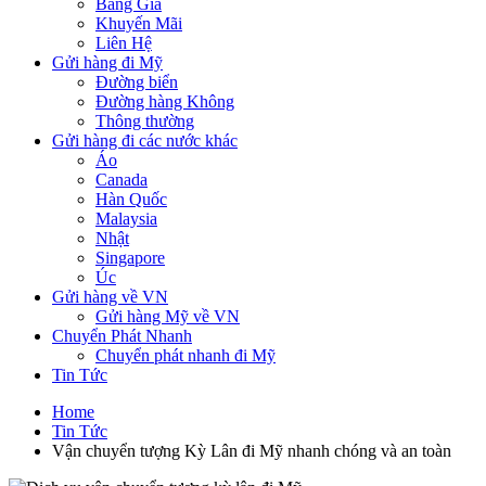
Bảng Giá
Khuyến Mãi
Liên Hệ
Gửi hàng đi Mỹ
Đường biển
Đường hàng Không
Thông thường
Gửi hàng đi các nước khác
Áo
Canada
Hàn Quốc
Malaysia
Nhật
Singapore
Úc
Gửi hàng về VN
Gửi hàng Mỹ về VN
Chuyển Phát Nhanh
Chuyển phát nhanh đi Mỹ
Tin Tức
Home
Tin Tức
Vận chuyển tượng Kỳ Lân đi Mỹ nhanh chóng và an toàn