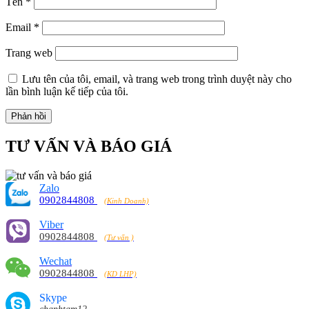
Tên
*
Email
*
Trang web
Lưu tên của tôi, email, và trang web trong trình duyệt này cho
lần bình luận kế tiếp của tôi.
TƯ VẤN VÀ BÁO GIÁ
Zalo
0902844808
(Kinh Doanh)
Viber
0902844808
(Tư vấn )
Wechat
0902844808
(KD LHP)
Skype