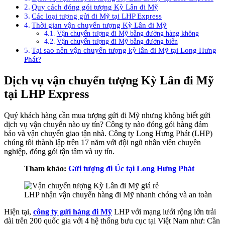
Quy cách đóng gói tượng Kỳ Lân đi Mỹ
Các loại tượng gửi đi Mỹ tại LHP Express
Thời gian vận chuyển tượng Kỳ Lân đi Mỹ
Vận chuyển tượng đi Mỹ bằng đường hàng không
Vận chuyển tượng đi Mỹ bằng đường biển
Tại sao nên vận chuyển tượng kỳ lân đi Mỹ tại Long Hưng
Phát?
Dịch vụ vận chuyển tượng Kỳ Lân đi Mỹ
tại LHP Express
Quý khách hàng cần mua tượng gửi đi Mỹ nhưng không biết gửi
dịch vụ vận chuyển nào uy tín? Công ty nào đóng gói hàng đảm
bảo và vận chuyển giao tận nhà. Công ty Long Hưng Phát (LHP)
chúng tôi thành lập trên 17 năm với đội ngũ nhân viên chuyên
nghiệp, đóng gói tận tâm và uy tín.
Tham khảo:
Gửi tượng đi Úc tại Long Hưng Phát
LHP nhận vận chuyển hàng đi Mỹ nhanh chóng và an toàn
Hiện tại,
công ty gửi hàng đi Mỹ
LHP với mạng lưới rộng lớn trải
dài trên 200 quốc gia với 4 hệ thống bưu cục tại Việt Nam như: Cần