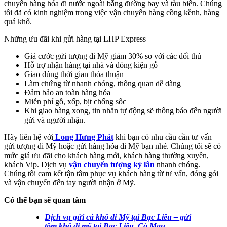
chuyển hàng hóa đi nước ngoài bằng đường bay và tàu biển. Chúng
tôi đã có kinh nghiệm trong việc vận chuyển hàng cồng kềnh, hàng
quá khổ.
Những ưu đãi khi gửi hàng tại LHP Express
Giá cước gửi tượng đi Mỹ giảm 30% so với các đối thủ
Hỗ trợ nhận hàng tại nhà và đóng kiện gỗ
Giao đúng thời gian thỏa thuận
Làm chứng từ nhanh chóng, thông quan dễ dàng
Đảm bảo an toàn hàng hóa
Miễn phí gỗ, xốp, bịt chống sốc
Khi giao hàng xong, tin nhắn tự động sẽ thông báo đến người
gửi và người nhận.
Hãy liên hệ với
Long Hưng Phát
khi bạn có nhu cầu cần tư vấn
gửi tượng đi Mỹ hoặc gửi hàng hóa đi Mỹ bạn nhé. Chúng tôi sẽ có
mức giá ưu đãi cho khách hàng mới, khách hàng thường xuyên,
khách Vip. Dịch vụ
vận chuyển tượng kỳ lân
nhanh chóng.
Chúng tôi cam kết tận tâm phục vụ khách hàng từ tư vấn, đóng gói
và vận chuyển đến tay người nhận ở Mỹ.
Có thể bạn sẽ quan tâm
Dịch vụ gửi cá khô đi Mỹ tại Bạc Liêu – gửi
tôm khô đi mỹ tại Bạc Liêu, Cà Mau.