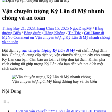
Vận chuyển tượng Kỳ Lân đi Mỹ nhanh
chóng và an toàn
Tháng Bảy 21, 2023
Tháng Chín 15, 2025
NgọcDiep
Mỹ
/
Bằng
đường Biển
/
Bằng đường Hàng Không
/
Tin Tức
/
Gửi Hàng đi
Mỹ
No Comment
on Vận chuyển tượng Kỳ Lân đi Mỹ nhanh chóng
và an toàn
Đặt dịch vụ
vận chuyển tượng Kỳ Lân đi Mỹ
với chất lượng đảm
bảo. Chúng tôi cung cấp dịch vụ vận chuyển đáng tin cậy cho tượng
Kỳ Lân của bạn, đảm bảo an toàn và tiếp đón tại đích. Khám phá
cách chúng tôi giúp tượng Kỳ Lân của bạn đến với nơi đích một
cách suôn sẻ.
Vận chuyển tượng đi Mỹ bằng đường bay và tàu biển
Nội Dung
Dịch vụ vận chuyển tượng Kỳ Lân đi Mỹ tại LHP Express