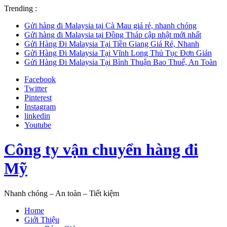
Trending :
Gửi hàng đi Malaysia tại Cà Mau giá rẻ, nhanh chóng
Gửi hàng đi Malaysia tại Đồng Tháp cập nhật mới nhất
Gửi Hàng Đi Malaysia Tại Tiền Giang Giá Rẻ, Nhanh
Gửi Hàng Đi Malaysia Tại Vĩnh Long Thủ Tục Đơn Giản
Gửi Hàng Đi Malaysia Tại Bình Thuận Bao Thuế, An Toàn
Facebook
Twitter
Pinterest
Instagram
linkedin
Youtube
Công ty vận chuyển hàng đi
Mỹ
Nhanh chóng – An toàn – Tiết kiệm
Home
Giới Thiệu